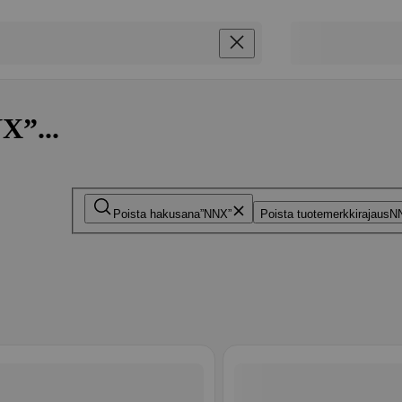
X”...
Poista hakusana
NNX
Poista tuotemerkkirajaus
N