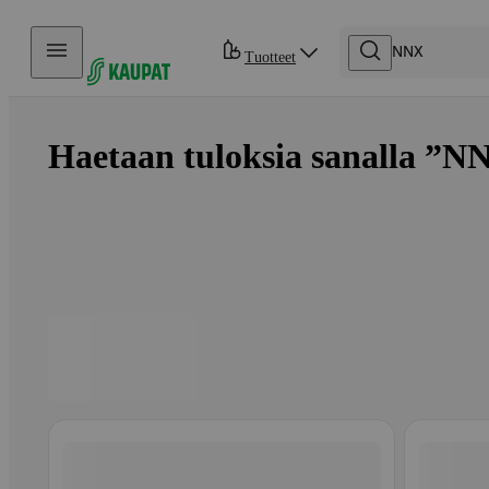
Hyppää sisältöön
Tuotteet
Haetaan tuloksia sanalla ”NN