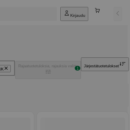
Kirjaudu
Rajaa
tuotetuloksia, rajauksia valittu
Järjestä
tuotetulokset
1
UK