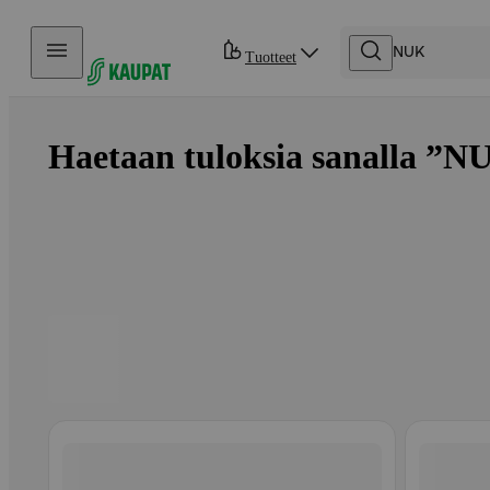
Hyppää sisältöön
Tuotteet
Haetaan tuloksia sanalla ”NU