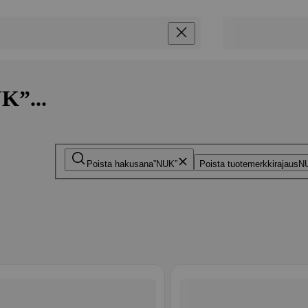
K”...
Poista hakusana
NUK
Poista tuotemerkkirajaus
N