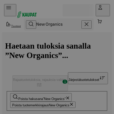
Hyppää sisältöön
Tuotteet
Haetaan tuloksia sanalla
”New Organics”...
Rajaa
tuotetuloksia, rajauksia valittu
Järjestä
tuotetulokset
1
Poista hakusana
New Organics
Poista tuotemerkkirajaus
New Organics