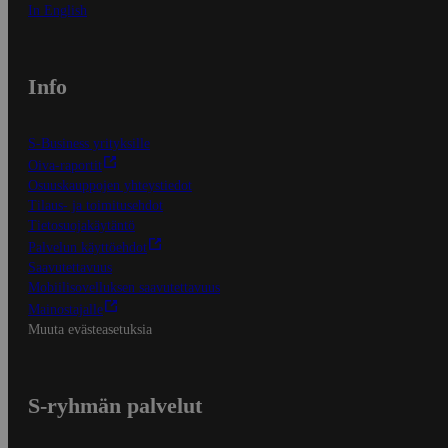
In English
Info
S-Business yrityksille
Oiva-raportit
Osuuskauppojen yhteystiedot
Tilaus- ja toimitusehdot
Tietosuojakäytäntö
Palvelun käyttöehdot
Saavutettavuus
Mobiilisovelluksen saavutettavuus
Mainostajalle
Muuta evästeasetuksia
S-ryhmän palvelut