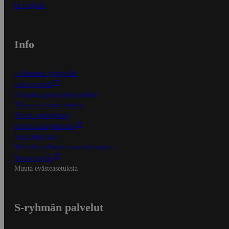
In English
Info
S-Business yrityksille
Oiva-raportit
Osuuskauppojen yhteystiedot
Tilaus- ja toimitusehdot
Tietosuojakäytäntö
Palvelun käyttöehdot
Saavutettavuus
Mobiilisovelluksen saavutettavuus
Mainostajalle
Muuta evästeasetuksia
S-ryhmän palvelut