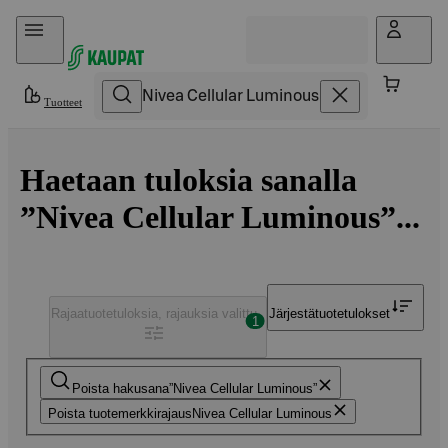
Hyppää sisältöön
Tuotteet
Haetaan tuloksia sanalla
”Nivea Cellular Luminous”...
Rajaa
tuotetuloksia, rajauksia valittu
Järjestä
tuotetulokset
1
Poista hakusana
Nivea Cellular Luminous
Poista tuotemerkkirajaus
Nivea Cellular Luminous