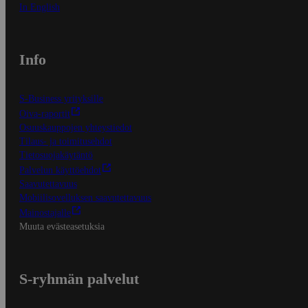
In English
Info
S-Business yrityksille
Oiva-raportit
Osuuskauppojen yhteystiedot
Tilaus- ja toimitusehdot
Tietosuojakäytäntö
Palvelun käyttöehdot
Saavutettavuus
Mobiilisovelluksen saavutettavuus
Mainostajalle
Muuta evästeasetuksia
S-ryhmän palvelut