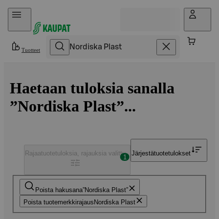
Hyppää sisältöön
Tuotteet
Haetaan tuloksia sanalla
”Nordiska Plast”...
Rajaa
tuotetuloksia, rajauksia valittu
Järjestä
tuotetulokset
1
Poista hakusana
Nordiska Plast
Poista tuotemerkkirajaus
Nordiska Plast