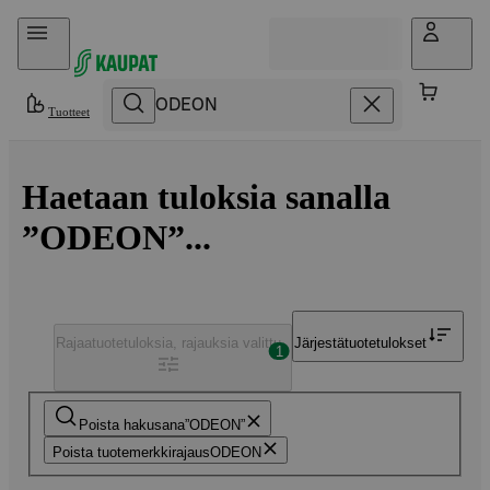
Hyppää sisältöön
Tuotteet
Haetaan tuloksia sanalla
”ODEON”...
Rajaa
tuotetuloksia, rajauksia valittu
Järjestä
tuotetulokset
1
Poista hakusana
ODEON
Poista tuotemerkkirajaus
ODEON