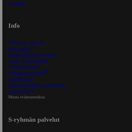
In English
Info
S-Business yrityksille
Oiva-raportit
Osuuskauppojen yhteystiedot
Tilaus- ja toimitusehdot
Tietosuojakäytäntö
Palvelun käyttöehdot
Saavutettavuus
Mobiilisovelluksen saavutettavuus
Mainostajalle
Muuta evästeasetuksia
S-ryhmän palvelut