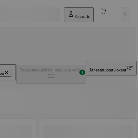
Kirjaudu
Rajaa
tuotetuloksia, rajauksia valittu
Järjestä
tuotetulokset
1
eo