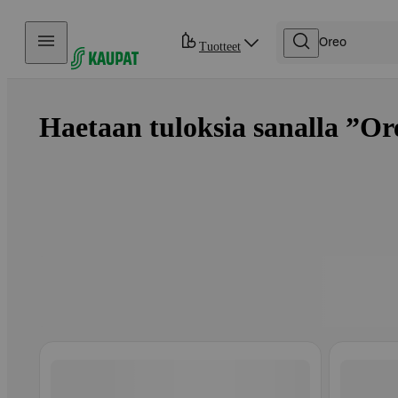
Hyppää sisältöön
Tuotteet
Haetaan tuloksia sanalla ”Ore