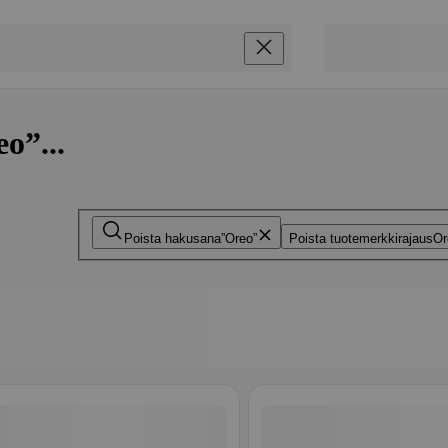
o”...
Poista hakusana
Oreo
Poista tuotemerkkirajaus
Or