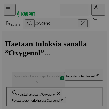
Hyppää sisältöön
Tuotteet
Haetaan tuloksia sanalla
”Oxygenol”...
Rajaa
tuotetuloksia, rajauksia valittu
Järjestä
tuotetulokset
1
Poista hakusana
Oxygenol
Poista tuotemerkkirajaus
Oxygenol