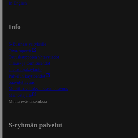
In English
Info
S-Business yrityksille
Oiva-raportit
Osuuskauppojen yhteystiedot
Tilaus- ja toimitusehdot
Tietosuojakäytäntö
Palvelun käyttöehdot
Saavutettavuus
Mobiilisovelluksen saavutettavuus
Mainostajalle
Muuta evästeasetuksia
S-ryhmän palvelut