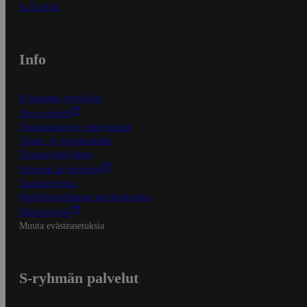
In English
Info
S-Business yrityksille
Oiva-raportit
Osuuskauppojen yhteystiedot
Tilaus- ja toimitusehdot
Tietosuojakäytäntö
Palvelun käyttöehdot
Saavutettavuus
Mobiilisovelluksen saavutettavuus
Mainostajalle
Muuta evästeasetuksia
S-ryhmän palvelut