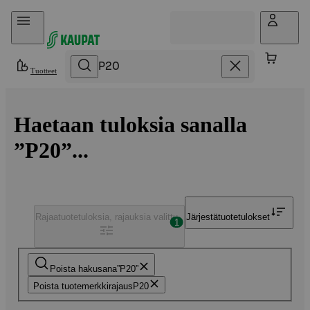
Hyppää sisältöön
Tuotteet
Haetaan tuloksia sanalla
”P20”...
Rajaa
tuotetuloksia, rajauksia valittu
Järjestä
tuotetulokset
1
Poista hakusana
P20
Poista tuotemerkkirajaus
P20