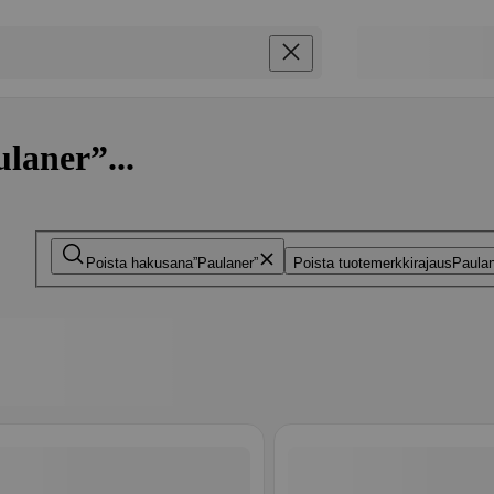
laner”...
Poista hakusana
Paulaner
Poista tuotemerkkirajaus
Paula