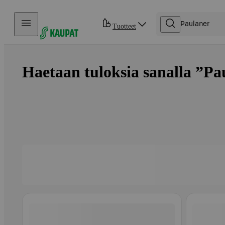
Hyppää sisältöön
Tuotteet
Haetaan tuloksia sanalla ”Pau