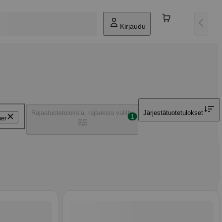
Kirjaudu
Rajaa
tuotetuloksia, rajauksia valittu
Järjestä
tuotetulokset
1
ner