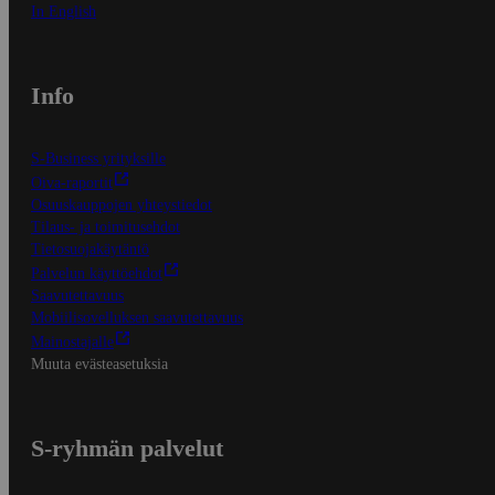
In English
Info
S-Business yrityksille
Oiva-raportit
Osuuskauppojen yhteystiedot
Tilaus- ja toimitusehdot
Tietosuojakäytäntö
Palvelun käyttöehdot
Saavutettavuus
Mobiilisovelluksen saavutettavuus
Mainostajalle
Muuta evästeasetuksia
S-ryhmän palvelut