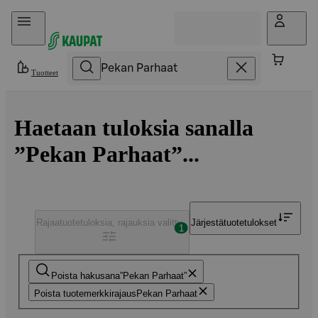
Hyppää sisältöön
Tuotteet
Haetaan tuloksia sanalla
”Pekan Parhaat”...
Rajaa
tuotetuloksia, rajauksia valittu
Järjestä
tuotetulokset
1
Poista hakusana
Pekan Parhaat
Poista tuotemerkkirajaus
Pekan Parhaat