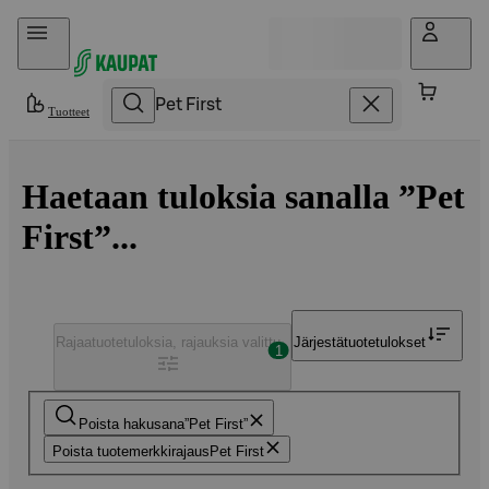
Hyppää sisältöön
Tuotteet
Haetaan tuloksia sanalla ”Pet
First”...
Rajaa
tuotetuloksia, rajauksia valittu
Järjestä
tuotetulokset
1
Poista hakusana
Pet First
Poista tuotemerkkirajaus
Pet First