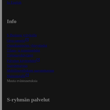
In English
Info
S-Business yrityksille
Oiva-raportit
Osuuskauppojen yhteystiedot
Tilaus- ja toimitusehdot
Tietosuojakäytäntö
Palvelun käyttöehdot
Saavutettavuus
Mobiilisovelluksen saavutettavuus
Mainostajalle
Muuta evästeasetuksia
S-ryhmän palvelut