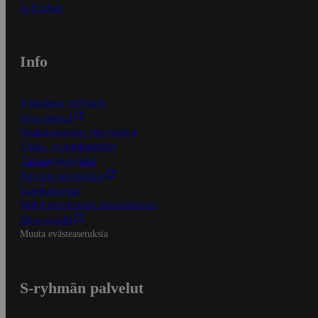
In English
Info
S-Business yrityksille
Oiva-raportit
Osuuskauppojen yhteystiedot
Tilaus- ja toimitusehdot
Tietosuojakäytäntö
Palvelun käyttöehdot
Saavutettavuus
Mobiilisovelluksen saavutettavuus
Mainostajalle
Muuta evästeasetuksia
S-ryhmän palvelut