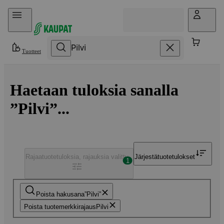
Hyppää sisältöön
Tuotteet
Haetaan tuloksia sanalla
”Pilvi”...
Rajaa
tuotetuloksia, rajauksia valittu
Järjestä
tuotetulokset
1
Poista hakusana
Pilvi
Poista tuotemerkkirajaus
Pilvi