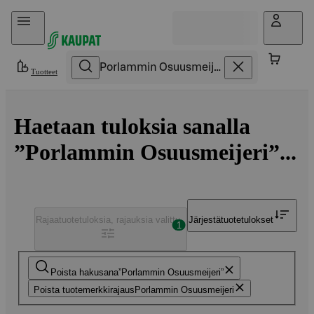
Hyppää sisältöön
Tuotteet
Haetaan tuloksia sanalla
”Porlammin Osuusmeijeri”...
Rajaa
tuotetuloksia, rajauksia valittu
Järjestä
tuotetulokset
1
Poista hakusana
Porlammin Osuusmeijeri
Poista tuotemerkkirajaus
Porlammin Osuusmeijeri