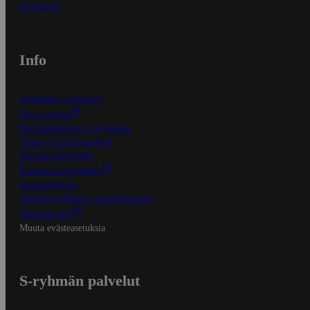
In English
Info
S-Business yrityksille
Oiva-raportit
Osuuskauppojen yhteystiedot
Tilaus- ja toimitusehdot
Tietosuojakäytäntö
Palvelun käyttöehdot
Saavutettavuus
Mobiilisovelluksen saavutettavuus
Mainostajalle
Muuta evästeasetuksia
S-ryhmän palvelut