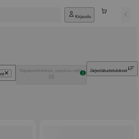
Kirjaudu
Rajaa
tuotetuloksia, rajauksia valittu
Järjestä
tuotetulokset
1
ent