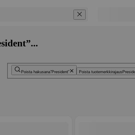
sident”...
Poista hakusana
President
Poista tuotemerkkirajaus
Presid