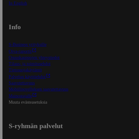
In English
Info
S-Business yrityksille
Oiva-raportit
Osuuskauppojen yhteystiedot
Tilaus- ja toimitusehdot
Tietosuojakäytäntö
Palvelun käyttöehdot
Saavutettavuus
Mobiilisovelluksen saavutettavuus
Mainostajalle
Muuta evästeasetuksia
S-ryhmän palvelut