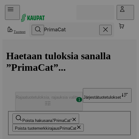
Hyppää sisältöön
Tuotteet
Haetaan tuloksia sanalla
”PrimaCat”...
Rajaa
tuotetuloksia, rajauksia valittu
Järjestä
tuotetulokset
1
Poista hakusana
PrimaCat
Poista tuotemerkkirajaus
PrimaCat