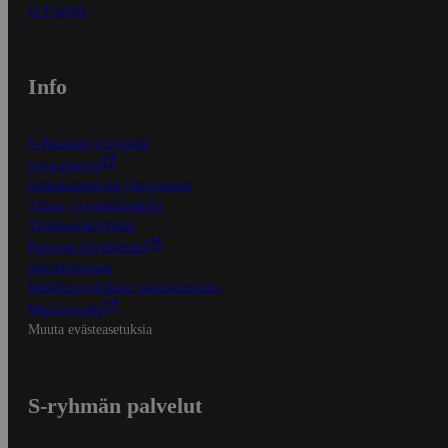
In English
Info
S-Business yrityksille
Oiva-raportit
Osuuskauppojen yhteystiedot
Tilaus- ja toimitusehdot
Tietosuojakäytäntö
Palvelun käyttöehdot
Saavutettavuus
Mobiilisovelluksen saavutettavuus
Mainostajalle
Muuta evästeasetuksia
S-ryhmän palvelut