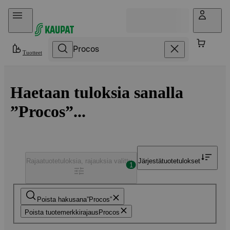
Hyppää sisältöön
Tuotteet
Haetaan tuloksia sanalla
”Procos”...
Rajaa
tuotetuloksia, rajauksia valittu
Järjestä
tuotetulokset
1
Poista hakusana
Procos
Poista tuotemerkkirajaus
Procos