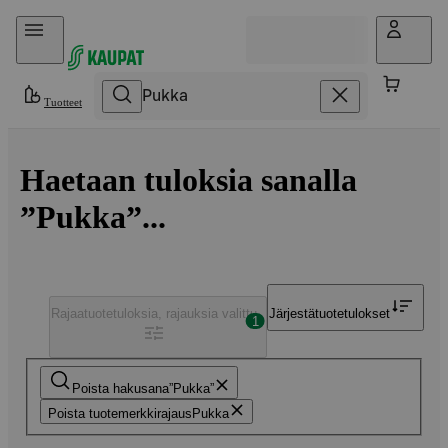
Hyppää sisältöön
Tuotteet
Haetaan tuloksia sanalla
”Pukka”...
Rajaa
tuotetuloksia, rajauksia valittu
Järjestä
tuotetulokset
1
Poista hakusana
Pukka
Poista tuotemerkkirajaus
Pukka