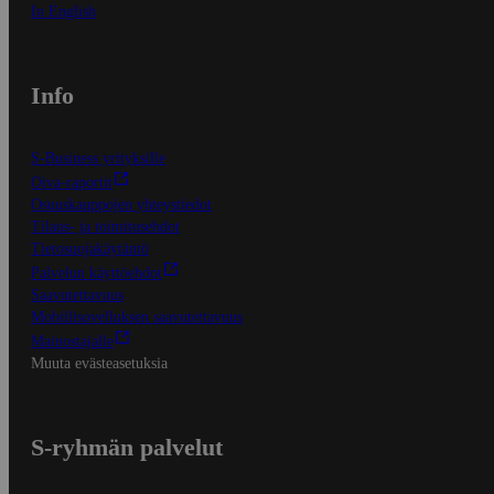
In English
Info
S-Business yrityksille
Oiva-raportit
Osuuskauppojen yhteystiedot
Tilaus- ja toimitusehdot
Tietosuojakäytäntö
Palvelun käyttöehdot
Saavutettavuus
Mobiilisovelluksen saavutettavuus
Mainostajalle
Muuta evästeasetuksia
S-ryhmän palvelut