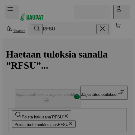
Hyppää sisältöön
Tuotteet
Haetaan tuloksia sanalla
”RFSU”...
Rajaa
tuotetuloksia, rajauksia valittu
Järjestä
tuotetulokset
1
Poista hakusana
RFSU
Poista tuotemerkkirajaus
RFSU