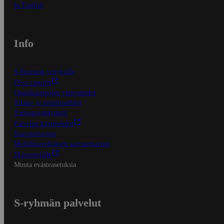
In English
Info
S-Business yrityksille
Oiva-raportit
Osuuskauppojen yhteystiedot
Tilaus- ja toimitusehdot
Tietosuojakäytäntö
Palvelun käyttöehdot
Saavutettavuus
Mobiilisovelluksen saavutettavuus
Mainostajalle
Muuta evästeasetuksia
S-ryhmän palvelut