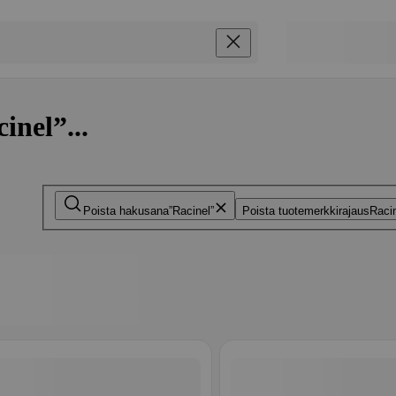
inel”...
Poista hakusana
Racinel
Poista tuotemerkkirajaus
Raci