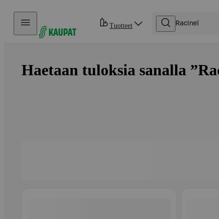
Hyppää sisältöön
Tuotteet
Haetaan tuloksia sanalla ”Rac