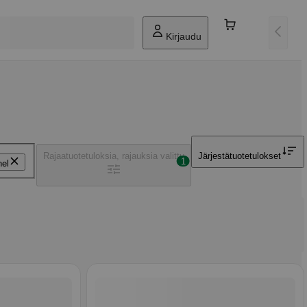
Kirjaudu
Rajaa
tuotetuloksia, rajauksia valittu
Järjestä
tuotetulokset
1
nel