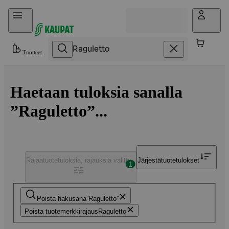
Hyppää sisältöön
Tuotteet
Haetaan tuloksia sanalla
”Raguletto”...
Rajaa
tuotetuloksia, rajauksia valittu
Järjestä
tuotetulokset
1
Poista hakusana
Raguletto
Poista tuotemerkkirajaus
Raguletto