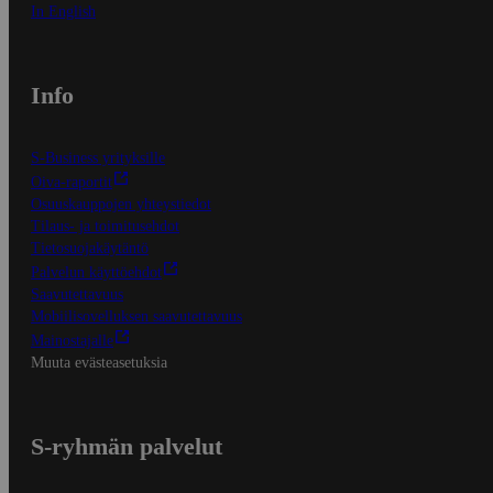
In English
Info
S-Business yrityksille
Oiva-raportit
Osuuskauppojen yhteystiedot
Tilaus- ja toimitusehdot
Tietosuojakäytäntö
Palvelun käyttöehdot
Saavutettavuus
Mobiilisovelluksen saavutettavuus
Mainostajalle
Muuta evästeasetuksia
S-ryhmän palvelut