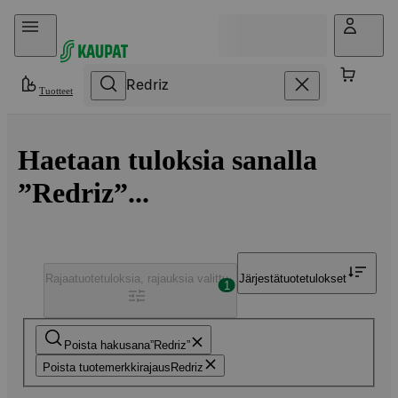
Hyppää sisältöön
Tuotteet
Haetaan tuloksia sanalla
”Redriz”...
Rajaa
tuotetuloksia, rajauksia valittu
Järjestä
tuotetulokset
1
Poista hakusana
Redriz
Poista tuotemerkkirajaus
Redriz