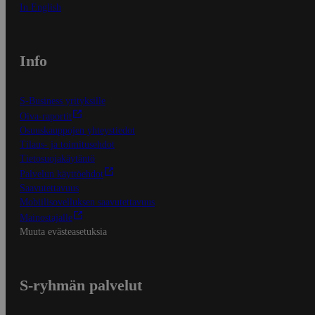
In English
Info
S-Business yrityksille
Oiva-raportit
Osuuskauppojen yhteystiedot
Tilaus- ja toimitusehdot
Tietosuojakäytäntö
Palvelun käyttöehdot
Saavutettavuus
Mobiilisovelluksen saavutettavuus
Mainostajalle
Muuta evästeasetuksia
S-ryhmän palvelut