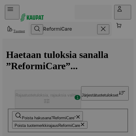
Hyppää sisältöön
Tuotteet
Haetaan tuloksia sanalla
”ReformiCare”...
Rajaa
tuotetuloksia, rajauksia valittu
Järjestä
tuotetulokset
1
Poista hakusana
ReformiCare
Poista tuotemerkkirajaus
ReformiCare