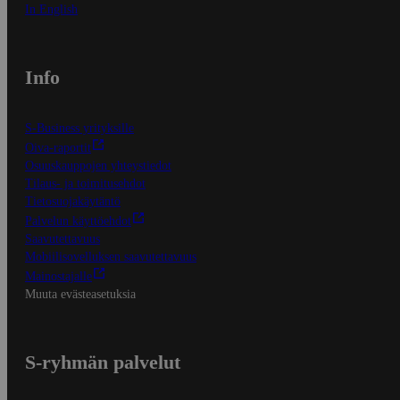
In English
Info
S-Business yrityksille
Oiva-raportit
Osuuskauppojen yhteystiedot
Tilaus- ja toimitusehdot
Tietosuojakäytäntö
Palvelun käyttöehdot
Saavutettavuus
Mobiilisovelluksen saavutettavuus
Mainostajalle
Muuta evästeasetuksia
S-ryhmän palvelut