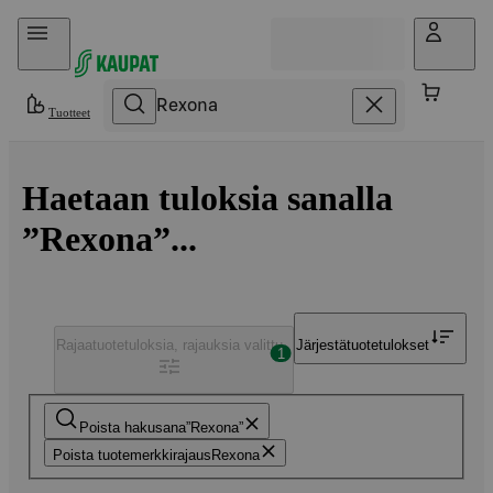
Hyppää sisältöön
Tuotteet
Haetaan tuloksia sanalla
”Rexona”...
Rajaa
tuotetuloksia, rajauksia valittu
Järjestä
tuotetulokset
1
Poista hakusana
Rexona
Poista tuotemerkkirajaus
Rexona