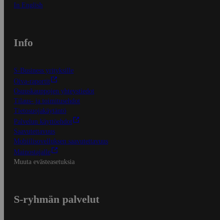
In English
Info
S-Business yrityksille
Oiva-raportit
Osuuskauppojen yhteystiedot
Tilaus- ja toimitusehdot
Tietosuojakäytäntö
Palvelun käyttöehdot
Saavutettavuus
Mobiilisovelluksen saavutettavuus
Mainostajalle
Muuta evästeasetuksia
S-ryhmän palvelut