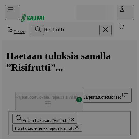
Hyppää sisältöön
Tuotteet
Haetaan tuloksia sanalla
”Risifrutti”...
Rajaa
tuotetuloksia, rajauksia valittu
Järjestä
tuotetulokset
1
Poista hakusana
Risifrutti
Poista tuotemerkkirajaus
Risifrutti