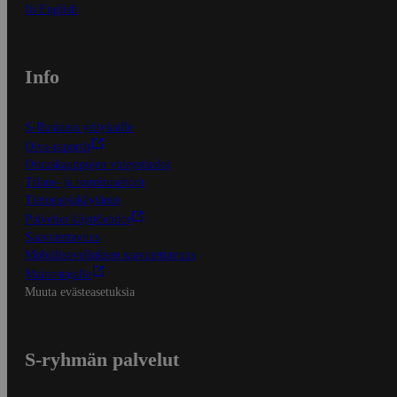
In English
Info
S-Business yrityksille
Oiva-raportit
Osuuskauppojen yhteystiedot
Tilaus- ja toimitusehdot
Tietosuojakäytäntö
Palvelun käyttöehdot
Saavutettavuus
Mobiilisovelluksen saavutettavuus
Mainostajalle
Muuta evästeasetuksia
S-ryhmän palvelut