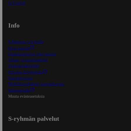
In English
Info
S-Business yrityksille
Oiva-raportit
Osuuskauppojen yhteystiedot
Tilaus- ja toimitusehdot
Tietosuojakäytäntö
Palvelun käyttöehdot
Saavutettavuus
Mobiilisovelluksen saavutettavuus
Mainostajalle
Muuta evästeasetuksia
S-ryhmän palvelut