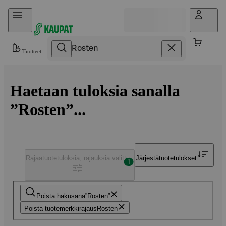
Hyppää sisältöön
Tuotteet
Haetaan tuloksia sanalla
”Rosten”...
Rajaa
tuotetuloksia, rajauksia valittu
Järjestä
tuotetulokset
1
Poista hakusana
Rosten
Poista tuotemerkkirajaus
Rosten