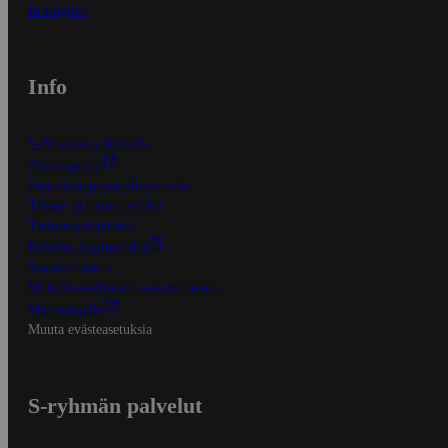
In English
Info
S-Business yrityksille
Oiva-raportit
Osuuskauppojen yhteystiedot
Tilaus- ja toimitusehdot
Tietosuojakäytäntö
Palvelun käyttöehdot
Saavutettavuus
Mobiilisovelluksen saavutettavuus
Mainostajalle
Muuta evästeasetuksia
S-ryhmän palvelut