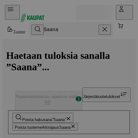
Hyppää sisältöön
Tuotteet
Haetaan tuloksia sanalla
”Saana”...
Rajaa
tuotetuloksia, rajauksia valittu
Järjestä
tuotetulokset
1
Poista hakusana
Saana
Poista tuotemerkkirajaus
Saana