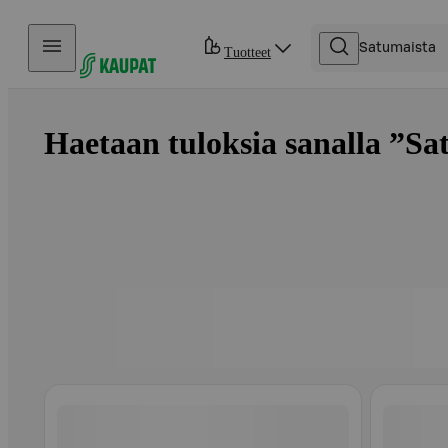
Hyppää sisältöön
Tuotteet
Haetaan tuloksia sanalla ”Sat