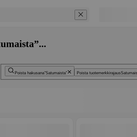
umaista”...
Poista hakusana
Satumaista
Poista tuotemerkkirajaus
Satumais