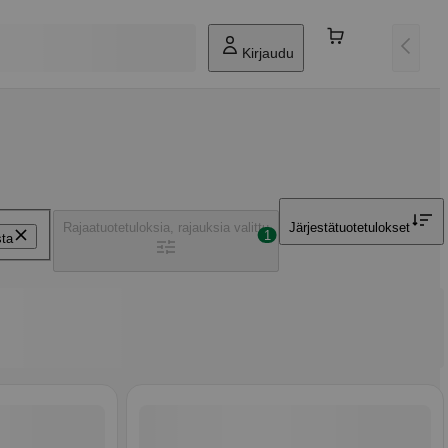
Kirjaudu
Rajaa
tuotetuloksia, rajauksia valittu
Järjestä
tuotetulokset
1
ta