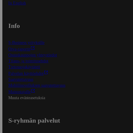
In English
Info
S-Business yrityksille
Oiva-raportit
Osuuskauppojen yhteystiedot
Tilaus- ja toimitusehdot
Tietosuojakäytäntö
Palvelun käyttöehdot
Saavutettavuus
Mobiilisovelluksen saavutettavuus
Mainostajalle
Muuta evästeasetuksia
S-ryhmän palvelut