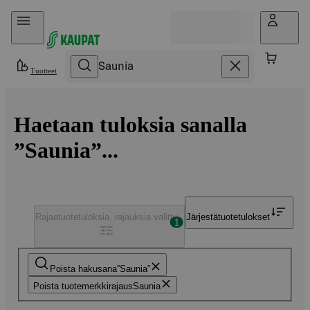
Hyppää sisältöön
Tuotteet
Haetaan tuloksia sanalla
”Saunia”...
Rajaa
tuotetuloksia, rajauksia valittu
Järjestä
tuotetulokset
1
Poista hakusana
Saunia
Poista tuotemerkkirajaus
Saunia