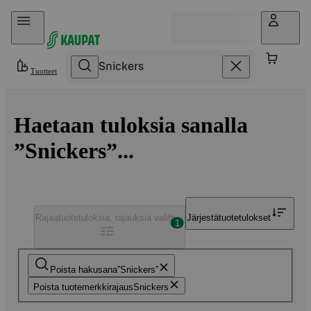
Hyppää sisältöön
Tuotteet
Haetaan tuloksia sanalla
”Snickers”...
Rajaa
tuotetuloksia, rajauksia valittu
Järjestä
tuotetulokset
1
Poista hakusana
Snickers
Poista tuotemerkkirajaus
Snickers