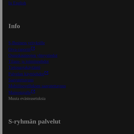
In English
Info
S-Business yrityksille
Oiva-raportit
Osuuskauppojen yhteystiedot
Tilaus- ja toimitusehdot
Tietosuojakäytäntö
Palvelun käyttöehdot
Saavutettavuus
Mobiilisovelluksen saavutettavuus
Mainostajalle
Muuta evästeasetuksia
S-ryhmän palvelut