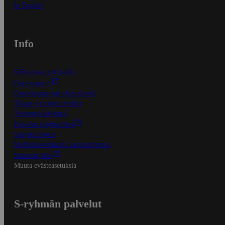
In English
Info
S-Business yrityksille
Oiva-raportit
Osuuskauppojen yhteystiedot
Tilaus- ja toimitusehdot
Tietosuojakäytäntö
Palvelun käyttöehdot
Saavutettavuus
Mobiilisovelluksen saavutettavuus
Mainostajalle
Muuta evästeasetuksia
S-ryhmän palvelut