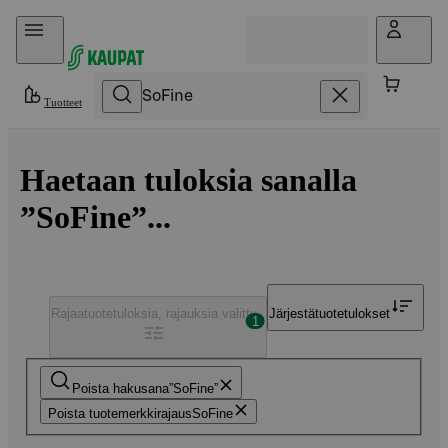
Hyppää sisältöön
Tuotteet
Haetaan tuloksia sanalla
”SoFine”...
Rajaa
tuotetuloksia, rajauksia valittu
Järjestä
tuotetulokset
1
Poista hakusana
SoFine
Poista tuotemerkkirajaus
SoFine