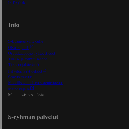
In English
Info
S-Business yrityksille
Oiva-raportit
Osuuskauppojen yhteystiedot
Tilaus- ja toimitusehdot
Tietosuojakäytäntö
Palvelun käyttöehdot
Saavutettavuus
Mobiilisovelluksen saavutettavuus
Mainostajalle
Muuta evästeasetuksia
S-ryhmän palvelut