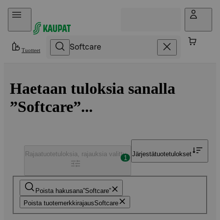
Hyppää sisältöön
Tuotteet
Haetaan tuloksia sanalla
”Softcare”...
Rajaa
tuotetuloksia, rajauksia valittu
Järjestä
tuotetulokset
1
Poista hakusana
Softcare
Poista tuotemerkkirajaus
Softcare