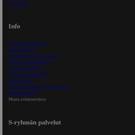
In English
Info
S-Business yrityksille
Oiva-raportit
Osuuskauppojen yhteystiedot
Tilaus- ja toimitusehdot
Tietosuojakäytäntö
Palvelun käyttöehdot
Saavutettavuus
Mobiilisovelluksen saavutettavuus
Mainostajalle
Muuta evästeasetuksia
S-ryhmän palvelut