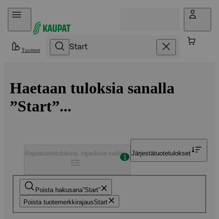
Hyppää sisältöön
Tuotteet
Haetaan tuloksia sanalla
”Start”...
Rajaa
tuotetuloksia, rajauksia valittu
Järjestä
tuotetulokset
1
Poista hakusana
Start
Poista tuotemerkkirajaus
Start