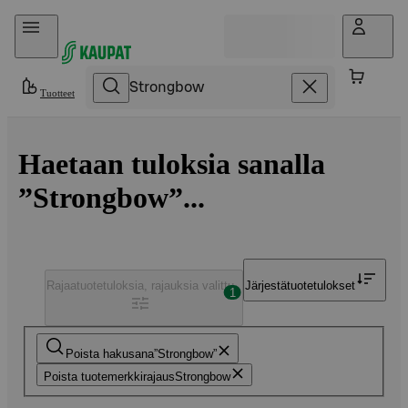
Hyppää sisältöön
Tuotteet
Haetaan tuloksia sanalla
”Strongbow”...
Rajaa
tuotetuloksia, rajauksia valittu
Järjestä
tuotetulokset
1
Poista hakusana
Strongbow
Poista tuotemerkkirajaus
Strongbow