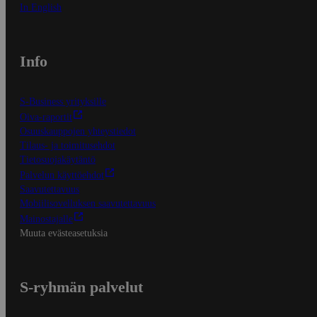
In English
Info
S-Business yrityksille
Oiva-raportit
Osuuskauppojen yhteystiedot
Tilaus- ja toimitusehdot
Tietosuojakäytäntö
Palvelun käyttöehdot
Saavutettavuus
Mobiilisovelluksen saavutettavuus
Mainostajalle
Muuta evästeasetuksia
S-ryhmän palvelut