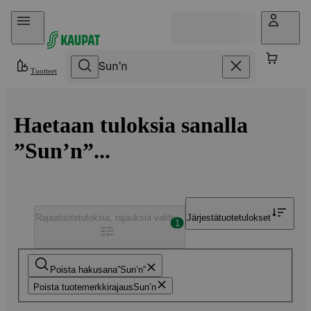
Hyppää sisältöön
Tuotteet
Haetaan tuloksia sanalla
”Sun’n”...
Rajaa
tuotetuloksia, rajauksia valittu
Järjestä
tuotetulokset
1
Poista hakusana
Sun’n
Poista tuotemerkkirajaus
Sun’n