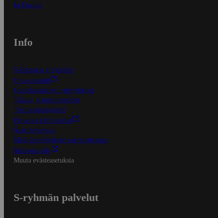
In English
Info
S-Business yrityksille
Oiva-raportit
Osuuskauppojen yhteystiedot
Tilaus- ja toimitusehdot
Tietosuojakäytäntö
Palvelun käyttöehdot
Saavutettavuus
Mobiilisovelluksen saavutettavuus
Mainostajalle
Muuta evästeasetuksia
S-ryhmän palvelut