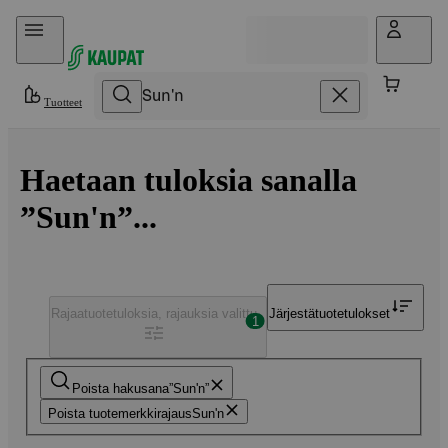
Hyppää sisältöön
Tuotteet
Haetaan tuloksia sanalla
”Sun'n”...
Rajaa
tuotetuloksia, rajauksia valittu
Järjestä
tuotetulokset
1
Poista hakusana
Sun'n
Poista tuotemerkkirajaus
Sun'n