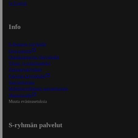
In English
Info
S-Business yrityksille
Oiva-raportit
Osuuskauppojen yhteystiedot
Tilaus- ja toimitusehdot
Tietosuojakäytäntö
Palvelun käyttöehdot
Saavutettavuus
Mobiilisovelluksen saavutettavuus
Mainostajalle
Muuta evästeasetuksia
S-ryhmän palvelut