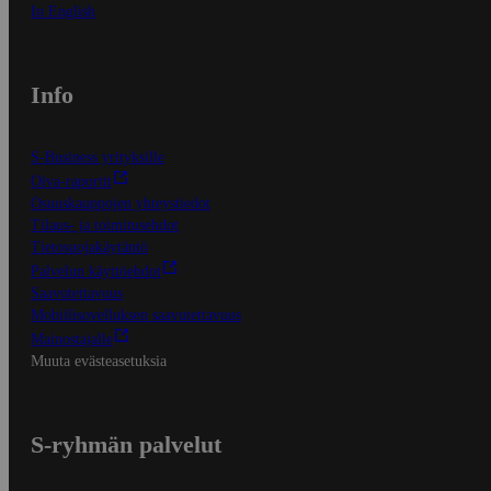
In English
Info
S-Business yrityksille
Oiva-raportit
Osuuskauppojen yhteystiedot
Tilaus- ja toimitusehdot
Tietosuojakäytäntö
Palvelun käyttöehdot
Saavutettavuus
Mobiilisovelluksen saavutettavuus
Mainostajalle
Muuta evästeasetuksia
S-ryhmän palvelut