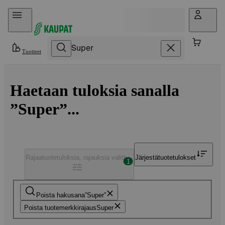
Hyppää sisältöön
Tuotteet
Haetaan tuloksia sanalla
”Super”...
Rajaa
tuotetuloksia, rajauksia valittu
Järjestä
tuotetulokset
1
Poista hakusana
Super
Poista tuotemerkkirajaus
Super