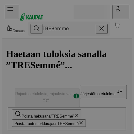
Hyppää sisältöön
Tuotteet
Haetaan tuloksia sanalla
”TRESemmé”...
Rajaa
tuotetuloksia, rajauksia valittu
Järjestä
tuotetulokset
1
Poista hakusana
TRESemmé
Poista tuotemerkkirajaus
TRESemmé