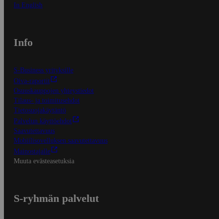
In English
Info
S-Business yrityksille
Oiva-raportit
Osuuskauppojen yhteystiedot
Tilaus- ja toimitusehdot
Tietosuojakäytäntö
Palvelun käyttöehdot
Saavutettavuus
Mobiilisovelluksen saavutettavuus
Mainostajalle
Muuta evästeasetuksia
S-ryhmän palvelut