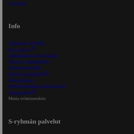
In English
Info
S-Business yrityksille
Oiva-raportit
Osuuskauppojen yhteystiedot
Tilaus- ja toimitusehdot
Tietosuojakäytäntö
Palvelun käyttöehdot
Saavutettavuus
Mobiilisovelluksen saavutettavuus
Mainostajalle
Muuta evästeasetuksia
S-ryhmän palvelut