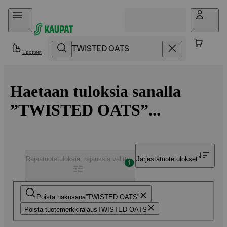
Hyppää sisältöön
Tuotteet
Haetaan tuloksia sanalla
”TWISTED OATS”...
Rajaa
tuotetuloksia, rajauksia valittu
Järjestä
tuotetulokset
1
Poista hakusana
TWISTED OATS
Poista tuotemerkkirajaus
TWISTED OATS