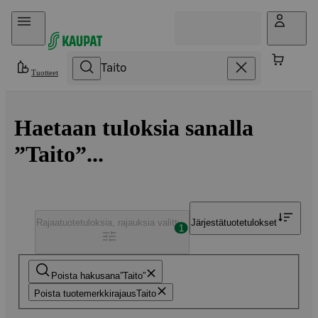
Hyppää sisältöön
Tuotteet
Haetaan tuloksia sanalla
”Taito”...
Rajaa
tuotetuloksia, rajauksia valittu
Järjestä
tuotetulokset
1
Poista hakusana
Taito
Poista tuotemerkkirajaus
Taito