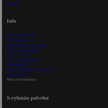
In English
Info
S-Business yrityksille
Oiva-raportit
Osuuskauppojen yhteystiedot
Tilaus- ja toimitusehdot
Tietosuojakäytäntö
Palvelun käyttöehdot
Saavutettavuus
Mobiilisovelluksen saavutettavuus
Mainostajalle
Muuta evästeasetuksia
S-ryhmän palvelut