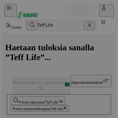
Hyppää sisältöön
Tuotteet
Haetaan tuloksia sanalla
”Teff Life”...
Rajaa
tuotetuloksia, rajauksia valittu
Järjestä
tuotetulokset
1
Poista hakusana
Teff Life
Poista tuotemerkkirajaus
Teff Life