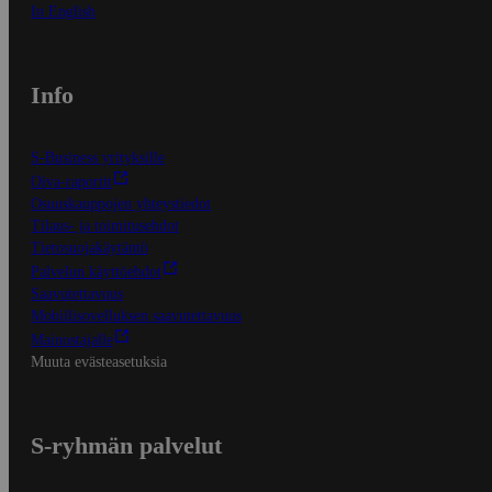
In English
Info
S-Business yrityksille
Oiva-raportit
Osuuskauppojen yhteystiedot
Tilaus- ja toimitusehdot
Tietosuojakäytäntö
Palvelun käyttöehdot
Saavutettavuus
Mobiilisovelluksen saavutettavuus
Mainostajalle
Muuta evästeasetuksia
S-ryhmän palvelut