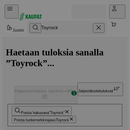
Hyppää sisältöön
Tuotteet
Haetaan tuloksia sanalla
”Toyrock”...
Rajaa
tuotetuloksia, rajauksia valittu
Järjestä
tuotetulokset
1
Poista hakusana
Toyrock
Poista tuotemerkkirajaus
Toyrock