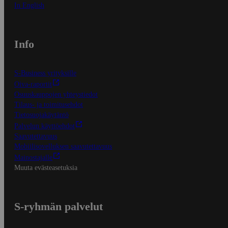
In English
Info
S-Business yrityksille
Oiva-raportit
Osuuskauppojen yhteystiedot
Tilaus- ja toimitusehdot
Tietosuojakäytäntö
Palvelun käyttöehdot
Saavutettavuus
Mobiilisovelluksen saavutettavuus
Mainostajalle
Muuta evästeasetuksia
S-ryhmän palvelut