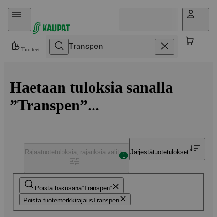
Hyppää sisältöön
Tuotteet
Haetaan tuloksia sanalla
”Transpen”...
Rajaa
tuotetuloksia, rajauksia valittu
Järjestä
tuotetulokset
1
Poista hakusana
Transpen
Poista tuotemerkkirajaus
Transpen