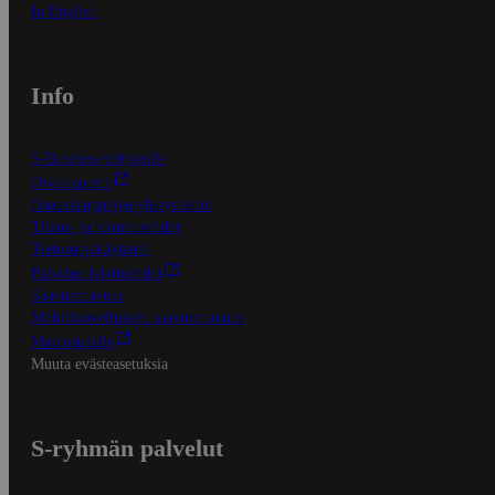
In English
Info
S-Business yrityksille
Oiva-raportit
Osuuskauppojen yhteystiedot
Tilaus- ja toimitusehdot
Tietosuojakäytäntö
Palvelun käyttöehdot
Saavutettavuus
Mobiilisovelluksen saavutettavuus
Mainostajalle
Muuta evästeasetuksia
S-ryhmän palvelut