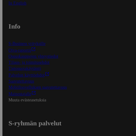
In English
Info
S-Business yrityksille
Oiva-raportit
Osuuskauppojen yhteystiedot
Tilaus- ja toimitusehdot
Tietosuojakäytäntö
Palvelun käyttöehdot
Saavutettavuus
Mobiilisovelluksen saavutettavuus
Mainostajalle
Muuta evästeasetuksia
S-ryhmän palvelut