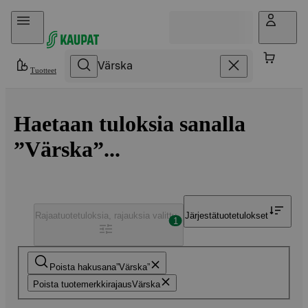
Hyppää sisältöön
Tuotteet
Haetaan tuloksia sanalla
”Värska”...
Rajaa
tuotetuloksia, rajauksia valittu
Järjestä
tuotetulokset
1
Poista hakusana
Värska
Poista tuotemerkkirajaus
Värska