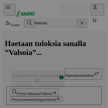
Hyppää sisältöön
Tuotteet
Haetaan tuloksia sanalla
”Valsoia”...
Rajaa
tuotetuloksia, rajauksia valittu
Järjestä
tuotetulokset
1
Poista hakusana
Valsoia
Poista tuotemerkkirajaus
Valsoia