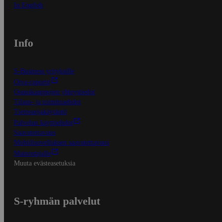
In English
Info
S-Business yrityksille
Oiva-raportit
Osuuskauppojen yhteystiedot
Tilaus- ja toimitusehdot
Tietosuojakäytäntö
Palvelun käyttöehdot
Saavutettavuus
Mobiilisovelluksen saavutettavuus
Mainostajalle
Muuta evästeasetuksia
S-ryhmän palvelut