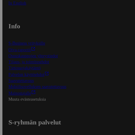
In English
Info
S-Business yrityksille
Oiva-raportit
Osuuskauppojen yhteystiedot
Tilaus- ja toimitusehdot
Tietosuojakäytäntö
Palvelun käyttöehdot
Saavutettavuus
Mobiilisovelluksen saavutettavuus
Mainostajalle
Muuta evästeasetuksia
S-ryhmän palvelut