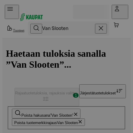
Hyppää sisältöön
Tuotteet
Haetaan tuloksia sanalla
”Van Slooten”...
Rajaa
tuotetuloksia, rajauksia valittu
Järjestä
tuotetulokset
1
Poista hakusana
Van Slooten
Poista tuotemerkkirajaus
Van Slooten