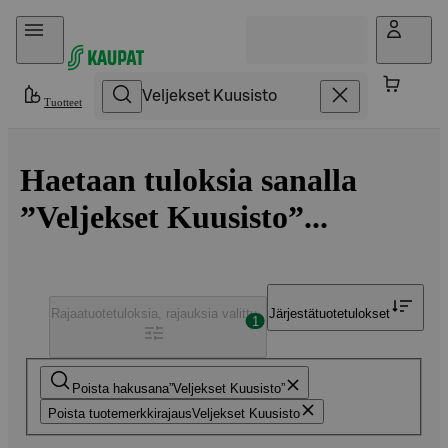
Hyppää sisältöön
Tuotteet
Haetaan tuloksia sanalla
”Veljekset Kuusisto”...
Rajaa
tuotetuloksia, rajauksia valittu
Järjestä
tuotetulokset
1
Poista hakusana
Veljekset Kuusisto
Poista tuotemerkkirajaus
Veljekset Kuusisto