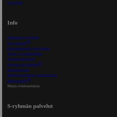
In English
Info
S-Business yrityksille
Oiva-raportit
Osuuskauppojen yhteystiedot
Tilaus- ja toimitusehdot
Tietosuojakäytäntö
Palvelun käyttöehdot
Saavutettavuus
Mobiilisovelluksen saavutettavuus
Mainostajalle
Muuta evästeasetuksia
S-ryhmän palvelut