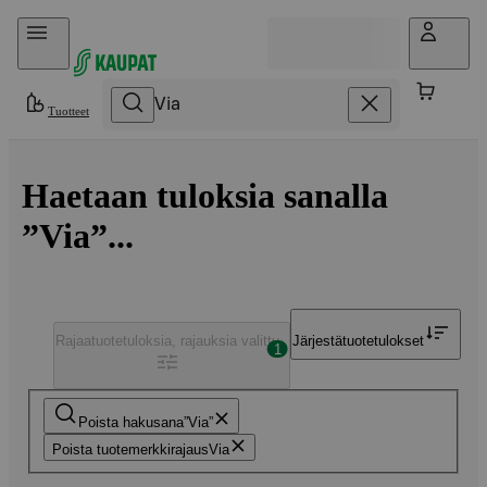
Hyppää sisältöön
Tuotteet
Haetaan tuloksia sanalla
”Via”...
Rajaa
tuotetuloksia, rajauksia valittu
Järjestä
tuotetulokset
1
Poista hakusana
Via
Poista tuotemerkkirajaus
Via