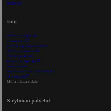
In English
Info
S-Business yrityksille
Oiva-raportit
Osuuskauppojen yhteystiedot
Tilaus- ja toimitusehdot
Tietosuojakäytäntö
Palvelun käyttöehdot
Saavutettavuus
Mobiilisovelluksen saavutettavuus
Mainostajalle
Muuta evästeasetuksia
S-ryhmän palvelut