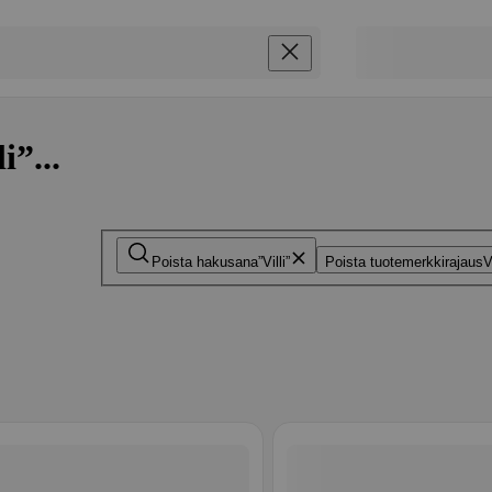
i”...
Poista hakusana
Villi
Poista tuotemerkkirajaus
V