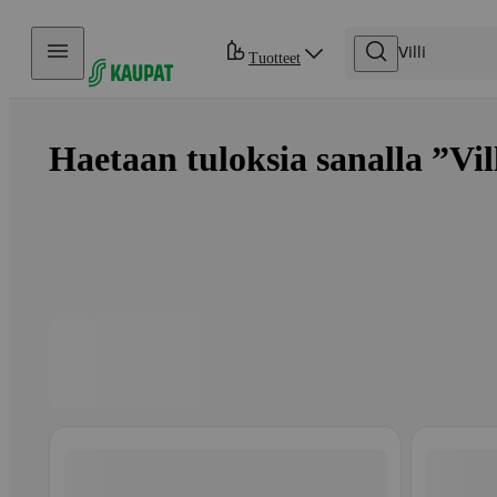
Hyppää sisältöön
Tuotteet
Haetaan tuloksia sanalla ”Vill