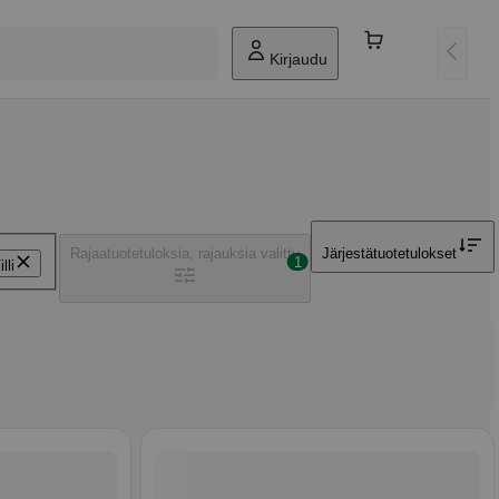
Kirjaudu
Rajaa
tuotetuloksia, rajauksia valittu
Järjestä
tuotetulokset
1
illi