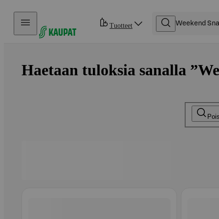
Hyppää sisältöön
Tuotteet
Haetaan tuloksia sanalla ”We
Poi