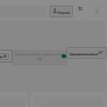
Kirjaudu
Rajaa
tuotetuloksia, rajauksia valittu
Järjestä
tuotetulokset
1
ks